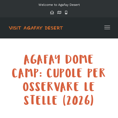
Welcome to Agafay Desert
Toggl
AGAFAY DOME
CAMP: CUPOLE PER
OSSERVARE LE
STELLE (2026)