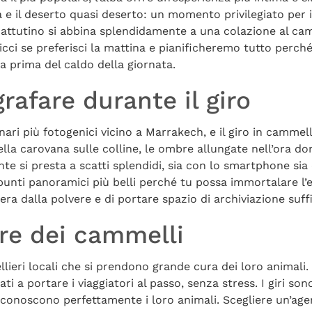
 e il deserto quasi deserto: un momento privilegiato per i
mattutino si abbina splendidamente a una colazione al ca
Dicci se preferisci la mattina e pianificheremo tutto perch
 prima del caldo della giornata.
rafare durante il giro
ari più fotogenici vicino a Marrakech, e il giro in cammell
la carovana sulle colline, le ombre allungate nell’ora dor
nte si presta a scatti splendidi, sia con lo smartphone sia 
unti panoramici più belli perché tu possa immortalare l’e
ra dalla polvere e di portare spazio di archiviazione suffi
re dei cammelli
eri locali che si prendono grande cura dei loro animali.
uati a portare i viaggiatori al passo, senza stress. I giri so
e conoscono perfettamente i loro animali. Scegliere un’age