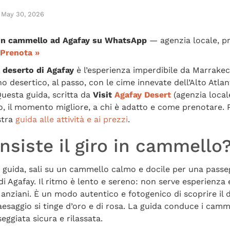
May 30, 2026
o in cammello ad Agafay su WhatsApp
— agenzia locale, pre
Prenota »
 deserto di Agafay
è l’esperienza imperdibile da Marrakec
no desertico, al passo, con le cime innevate dell’Alto Atlant
Questa guida, scritta da
Visit
Agafay Desert
(agenzia locale
o, il momento migliore, a chi è adatto e come prenotare. Pe
stra
guida alle attività e ai prezzi
.
nsiste il giro in cammello
uida, sali su un cammello calmo e docile per una passegg
 di Agafay. Il ritmo è lento e sereno: non serve esperienza
 anziani. È un modo autentico e fotogenico di scoprire il 
esaggio si tinge d’oro e di rosa. La guida conduce i cammel
eggiata sicura e rilassata.