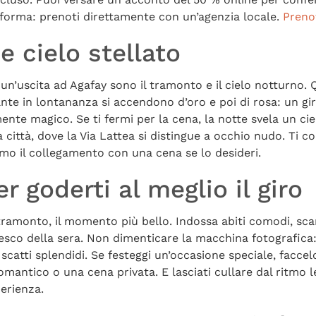
aforma: prenoti direttamente con un’agenzia locale.
Preno
 cielo stellato
n’uscita ad Agafay sono il tramonto e il cielo notturno. Q
lante in lontananza si accendono d’oro e poi di rosa: un g
e magico. Se ti fermi per la cena, la notte svela un ciel
a città, dove la Via Lattea si distingue a occhio nudo. Ti co
mo il collegamento con una cena se lo desideri.
r goderti al meglio il giro
 tramonto, il momento più bello. Indossa abiti comodi, sc
resco della sera. Non dimenticare la macchina fotografica:
 scatti splendidi. Se festeggi un’occasione speciale, facce
mantico o una cena privata. E lasciati cullare dal ritmo 
perienza.