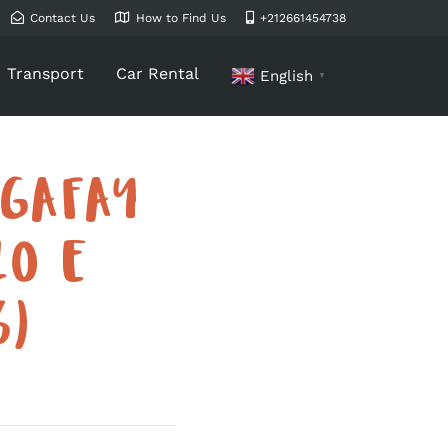
Contact Us
How to Find Us
+212661454738
Transport
Car Rental
English
▼
AGAFAY
ZO E
6)