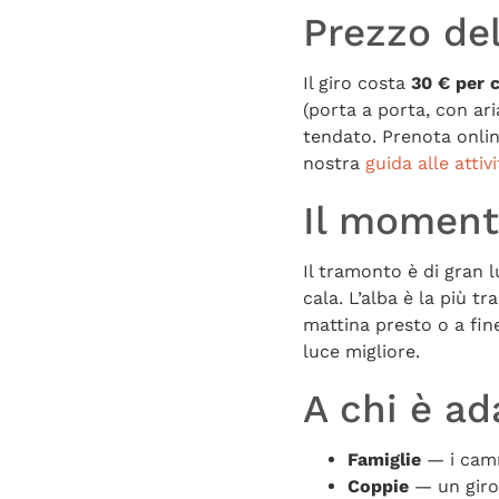
Prezzo de
Il giro costa
30 € per c
(porta a porta, con ar
tendato. Prenota onli
nostra
guida alle attiv
Il momento
Il tramonto è di gran l
cala. L’alba è la più t
mattina presto o a fine
luce migliore.
A chi è ad
Famiglie
— i camm
Coppie
— un giro