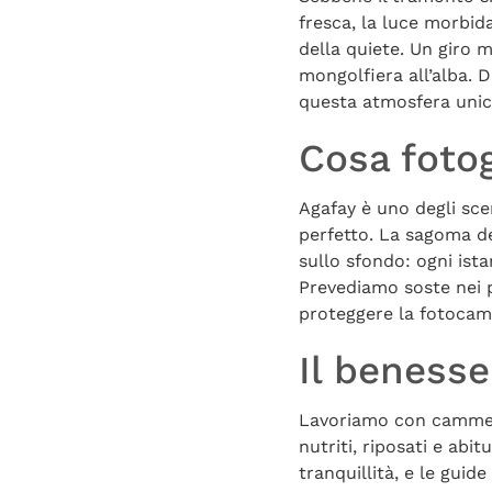
fresca, la luce morbida
della quiete. Un giro 
mongolfiera all’alba. 
questa atmosfera unica
Cosa fotog
Agafay è uno degli scen
perfetto. La sagoma del
sullo sfondo: ogni ista
Prevediamo soste nei p
proteggere la fotocame
Il benesse
Lavoriamo con cammelli
nutriti, riposati e abit
tranquillità, e le guid