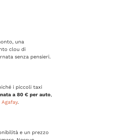
monto, una
nto clou di
ornata senza pensieri.
ché i piccoli taxi
onata a 80 € per auto
,
r Agafay
.
nibilità e un prezzo
ermare. Nessun