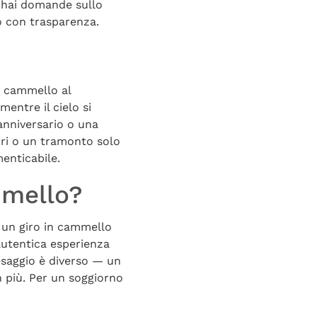
Se hai domande sullo
o con trasparenza.
n cammello al
entre il cielo si
 anniversario o una
ori o un tramonto solo
enticabile.
mmello?
r un giro in cammello
’autentica esperienza
esaggio è diverso — un
n più. Per un soggiorno