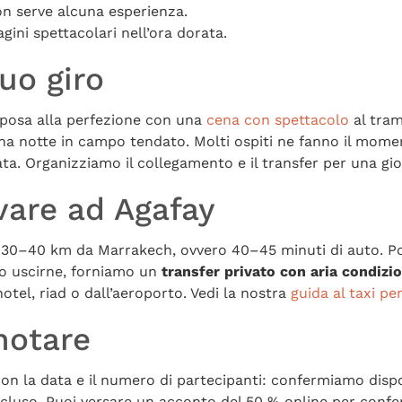
 serve alcuna esperienza.
ni spettacolari nell’ora dorata.
tuo giro
 sposa alla perfezione con una
cena con spettacolo
al tra
a notte in campo tendato. Molti ospiti ne fanno il mome
ata. Organizziamo il collegamento e il transfer per una gi
vare ad Agafay
a 30–40 km da Marrakech, ovvero 40–45 minuti di auto. Poi
no uscirne, forniamo un
transfer privato con aria condizi
otel, riad o dall’aeroporto. Vedi la nostra
guida al taxi pe
notare
on la data e il numero di partecipanti: confermiamo dispo
incluso. Puoi versare un acconto del 50 % online per conf