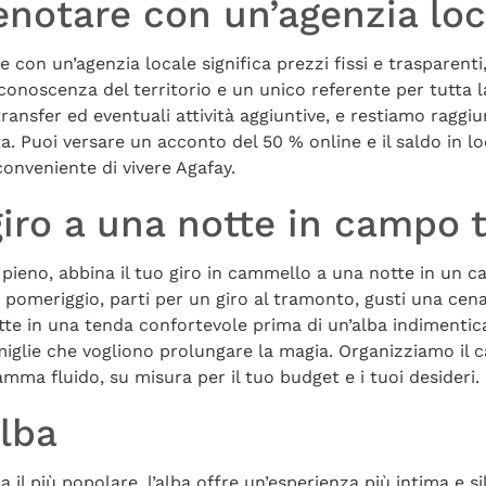
enotare con un’agenzia loc
 con un’agenzia locale significa prezzi fissi e trasparenti
conoscenza del territorio e un unico referente per tutta l
 transfer ed eventuali attività aggiuntive, e restiamo ragg
a. Puoi versare un acconto del 50 % online e il saldo in lo
conveniente di vivere Agafay.
giro a una notte in campo 
in pieno, abbina il tuo giro in cammello a una notte in un 
do pomeriggio, parti per un giro al tramonto, gusti una ce
otte in una tenda confortevole prima di un’alba indimentic
miglie che vogliono prolungare la magia. Organizziamo il ca
mma fluido, su misura per il tuo budget e i tuoi desideri.
alba
 il più popolare, l’alba offre un’esperienza più intima e sil