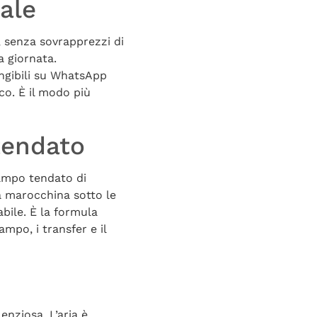
ale
, senza sovrapprezzi di
a giornata.
iungibili su WhatsApp
co. È il modo più
tendato
campo tendato di
na marocchina sotto le
abile. È la formula
mpo, i transfer e il
enziosa. L’aria è