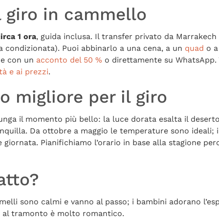
l giro in cammello
irca 1 ora
, guida inclusa. Il transfer privato da Marrakech
ia condizionata). Puoi abbinarlo a una cena, a un
quad
o a
ne con un
acconto del 50 %
o direttamente su WhatsApp. Ve
ità e ai prezzi
.
 migliore per il giro
unga il momento più bello: la luce dorata esalta il deserto e
ranquilla. Da ottobre a maggio le temperature sono ideali; 
 giornata. Pianifichiamo l’orario in base alla stagione per
atto?
elli sono calmi e vanno al passo; i bambini adorano l’esp
 al tramonto è molto romantico.