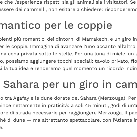
 che l’esperienza rispetti sia gli animali sia i visitatori. 
essere dei cammelli, non esitare a chiedere: risponderem
mantico per le coppie
ienti più romantici dei dintorni di Marrakech, e un giro i
r le coppie. Immagina di avanzare l’uno accanto all’altro m
na cena privata sotto le stelle. Per una luna di miele, un
, possiamo aggiungere tocchi speciali: tavolo privato, fi
ci la tua idea e renderemo quel momento un ricordo indim
l Sahara per un giro in ca
ano tra Agafay e le dune dorate del Sahara (Merzouga). Pe
ince nettamente in praticità: a soli 45 minuti, godi di un
 ore di strada necessarie per raggiungere Merzouga. Il pa
ché di dune — ma altrettanto spettacolare, con l’Atlante i
e.