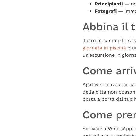
Principianti
— non
Fotografi
— immagi
Abbina il 
Il giro in cammello si
giornata in piscina
o un
un’escursione in giorn
Come arri
Agafay si trova a circ
della città non posso
porta a porta dal tuo h
Come pre
Scrivici su WhatsApp c
dettagliato, transfer 