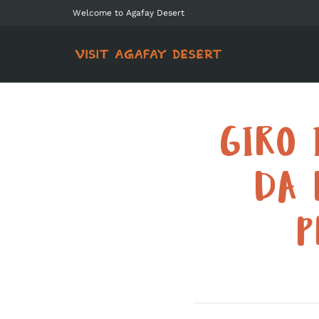
Welcome to Agafay Desert
GIRO 
DA 
P