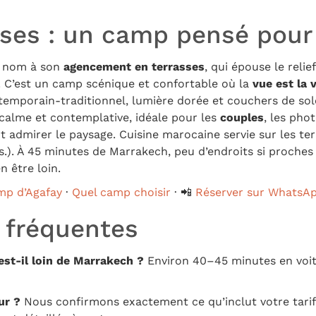
sses : un camp pensé pour 
n nom à son
agencement en terrasses
, qui épouse le relie
. C’est un camp scénique et confortable où la
vue est la 
temporain-traditionnel, lumière dorée et couchers de sole
t calme et contemplative, idéale pour les
couples
, les pho
 admirer le paysage. Cuisine marocaine servie sur les te
s.). À 45 minutes de Marrakech, peu d’endroits si proches 
n être loin.
mp d’Agafay
·
Quel camp choisir
· 📲
Réserver sur WhatsA
 fréquentes
est-il loin de Marrakech ?
Environ 40–45 minutes en voitu
ur ?
Nous confirmons exactement ce qu’inclut votre tarif 