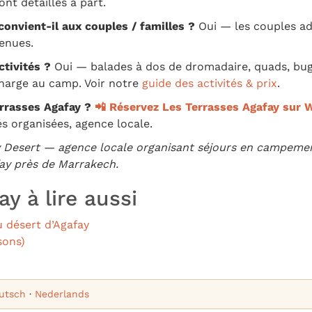
ont détaillés à part.
onvient-il aux couples / familles ?
Oui — les couples ado
venues.
ctivités ?
Oui — balades à dos de dromadaire, quads, bug
charge au camp. Voir notre
guide des activités & prix
.
errasses Agafay ?
📲 Réservez Les Terrasses Agafay sur
tés organisées, agence locale.
y Desert — agence locale organisant séjours en campement
afay près de Marrakech.
y à lire aussi
 désert d’Agafay
sons)
utsch
·
Nederlands