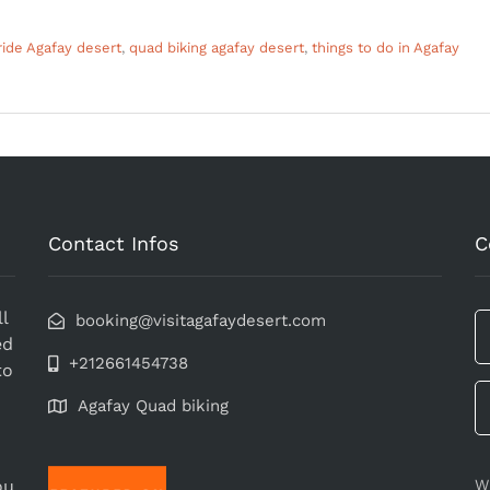
ide Agafay desert
,
quad biking agafay desert
,
things to do in Agafay
Contact Infos
C
l
booking@visitagafaydesert.com
ed
+212661454738
to
Agafay Quad biking
ou
W