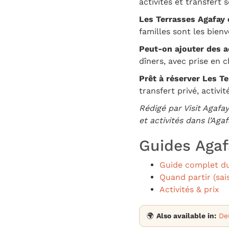
activités et transfert s
Les Terrasses Agafay c
familles sont les bien
Peut-on ajouter des a
dîners, avec prise en 
Prêt à réserver Les T
transfert privé, activi
Rédigé par Visit Agafa
et activités dans l’Ag
Guides Agafa
Guide complet du
Quand partir (sai
Activités & prix
🌍
Also available in:
De