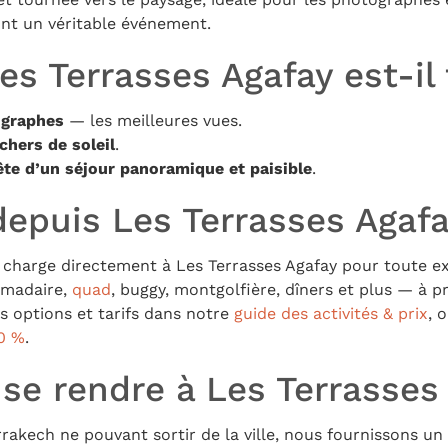
ont un véritable événement.
es Terrasses Agafay est-il 
ographes
— les meilleures vues.
hers de soleil
.
te d’un séjour panoramique et paisible
.
depuis Les Terrasses Agaf
charge directement à Les Terrasses Agafay pour toute ex
omadaire,
quad
, buggy, montgolfière, dîners et plus — à pr
es options et tarifs dans notre
guide des activités & prix
, 
0 %
.
e rendre à Les Terrasses
rrakech ne pouvant sortir de la ville, nous fournissons un