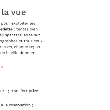
la vue
f pour exploiter les
vedette
: tentes bien
il spectaculaires sur
tographes et tous ceux
rrasses, chaque repas
de la ville donnent
pp
re ; transfert privé
à la réservation ;