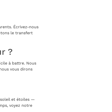
arents. Écrivez-nous
tons le transfert
ur ?
icile à battre. Nous
 nous vous dirons
soleil et étoiles —
mps, voyez notre