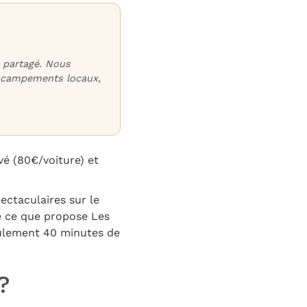
e partagé. Nous
et campements locaux,
vé (80€/voiture) et
ctaculaires sur le
e ce que propose Les
 seulement 40 minutes de
?