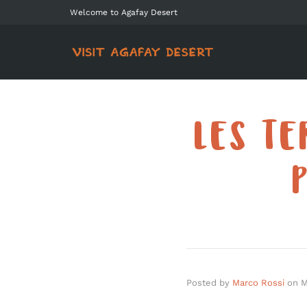
Welcome to Agafay Desert
LES TE
Posted by
Marco Rossi
on
M