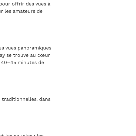
pour offrir des vues à
ur les amateurs de
rges vues panoramiques
afay se trouve au cœur
on 40–45 minutes de
 traditionnelles, dans
t les couples ; les