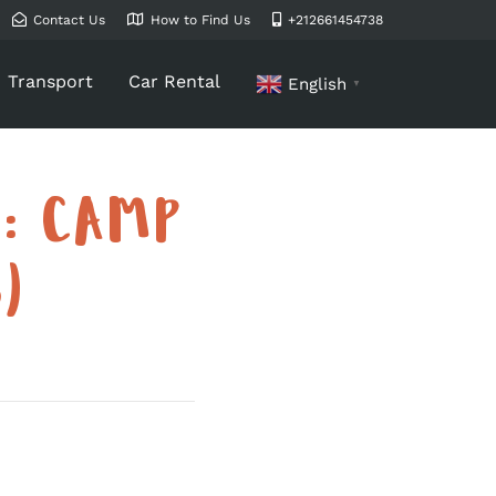
Contact Us
How to Find Us
+212661454738
Transport
Car Rental
English
▼
 : CAMP
)