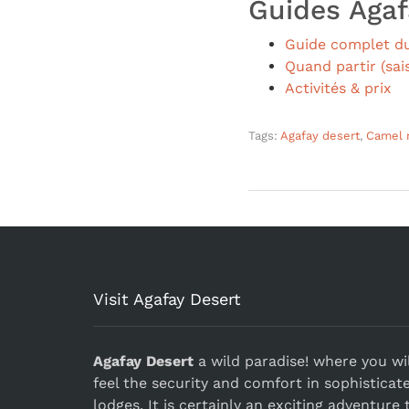
Guides Agafa
Guide complet du
Quand partir (sai
Activités & prix
Tags:
Agafay desert
,
Camel r
Visit Agafay Desert
Agafay Desert
a wild paradise! where you wil
feel the security and comfort in sophisticat
lodges. It is certainly an exciting adventure 