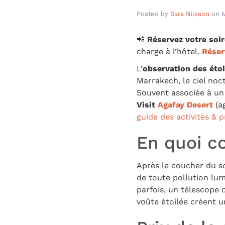
Posted by
Sara Nilsson
on
M
📲
Réservez votre soi
charge à l’hôtel.
Réser
L’
observation des étoi
Marrakech, le ciel noct
Souvent associée à un 
Visit
Agafay Desert
(ag
guide des activités & p
En quoi co
Après le coucher du so
de toute pollution lum
parfois, un télescope o
voûte étoilée créent 