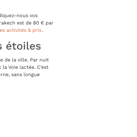
ndiquez-nous vos
rrakech est de 80 € par
es activités & prix
.
s étoiles
de la ville. Par nuit
 la Voie lactée. C’est
urne, sans longue