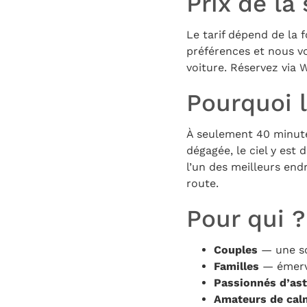
Prix de la 
Le tarif dépend de la 
préférences et nous vo
voiture. Réservez via
Pourquoi l
À seulement 40 minutes
dégagée, le ciel y est 
l’un des meilleurs en
route.
Pour qui ?
Couples
— une so
Familles
— émerve
Passionnés d’as
Amateurs de cal