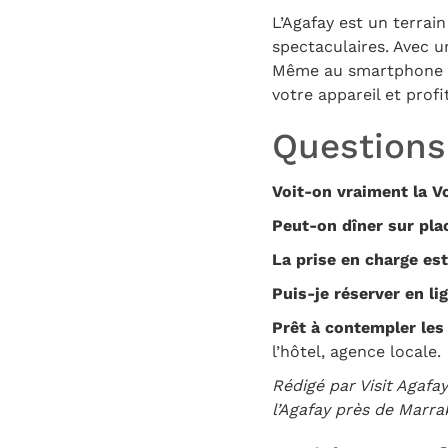
L’Agafay est un terrai
spectaculaires. Avec un
Même au smartphone ré
votre appareil et profi
Questions
Voit-on vraiment la Vo
Peut-on dîner sur pla
La prise en charge est
Puis-je réserver en li
Prêt à contempler les 
l’hôtel, agence locale.
Rédigé par Visit Agafa
l’Agafay près de Marra