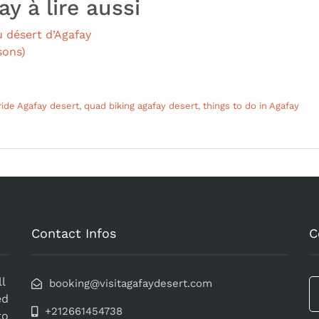
y à lire aussi
 désert d’Agafay
sons)
ide Agafay desert
,
quad biking agafay desert
,
things to do in Agafay
Contact Infos
C
l
booking@visitagafaydesert.com
ed
+212661454738
to