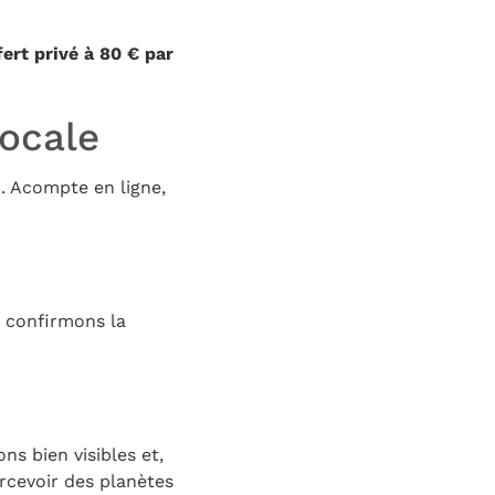
fert privé à 80 € par
locale
p. Acompte en ligne,
s confirmons la
ons bien visibles et,
percevoir des planètes