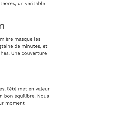
téores, un véritable
n
lumière masque les
ngtaine de minutes, et
îches. Une couverture
tes, l’été met en valeur
un bon équilibre. Nous
leur moment