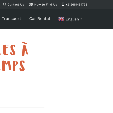
Contact Us
How to Find Us
+212661454738
Transport
Car Rental
English
▼
LES À
AMPS