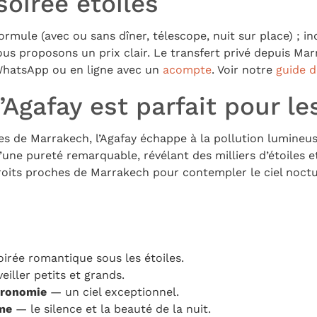
soirée étoiles
formule (avec ou sans dîner, télescope, nuit sur place) ; i
us proposons un prix clair. Le transfert privé depuis Ma
 WhatsApp ou en ligne avec un
acompte
. Voir notre
guide d
’Agafay est parfait pour le
 de Marrakech, l’Agafay échappe à la pollution lumineuse 
d’une pureté remarquable, révélant des milliers d’étoiles et
droits proches de Marrakech pour contempler le ciel noct
irée romantique sous les étoiles.
iller petits et grands.
tronomie
— un ciel exceptionnel.
me
— le silence et la beauté de la nuit.