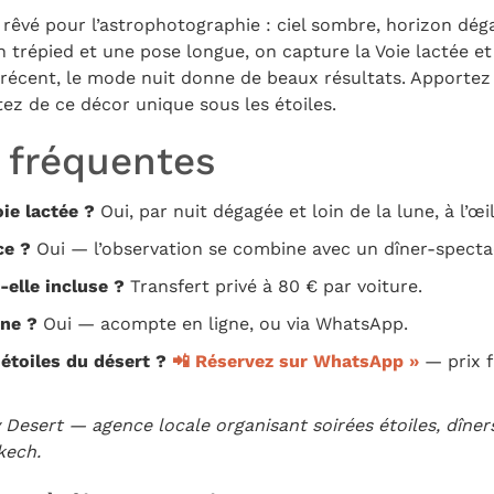
n rêvé pour l’astrophotographie : ciel sombre, horizon dé
 trépied et une pose longue, on capture la Voie lactée et l
cent, le mode nuit donne de beaux résultats. Apportez d
tez de ce décor unique sous les étoiles.
 fréquentes
ie lactée ?
Oui, par nuit dégagée et loin de la lune, à l’œil
ce ?
Oui — l’observation se combine avec un dîner-specta
-elle incluse ?
Transfert privé à 80 € par voiture.
gne ?
Oui — acompte en ligne, ou via WhatsApp.
étoiles du désert ?
📲 Réservez sur WhatsApp »
— prix f
y Desert — agence locale organisant soirées étoiles, dîners
kech.