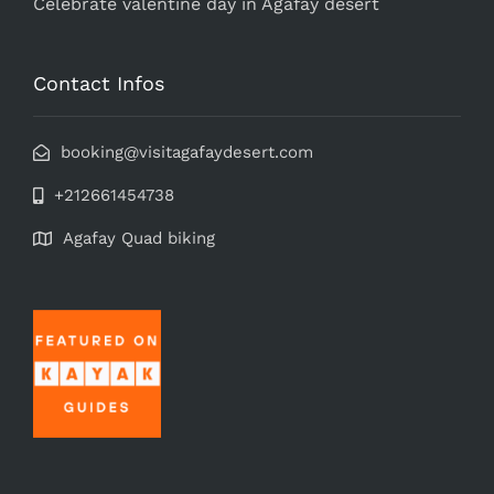
Celebrate valentine day in Agafay desert
Contact Infos
booking@visitagafaydesert.com
+212661454738
Agafay Quad biking