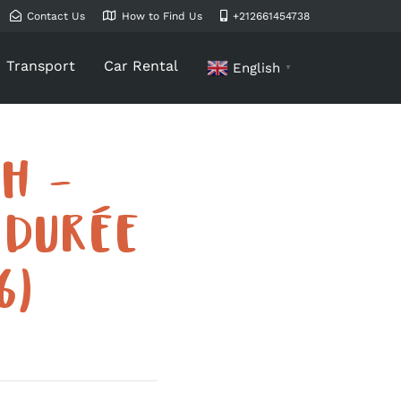
Contact Us
How to Find Us
+212661454738
Transport
Car Rental
English
▼
H –
 DURÉE
6)