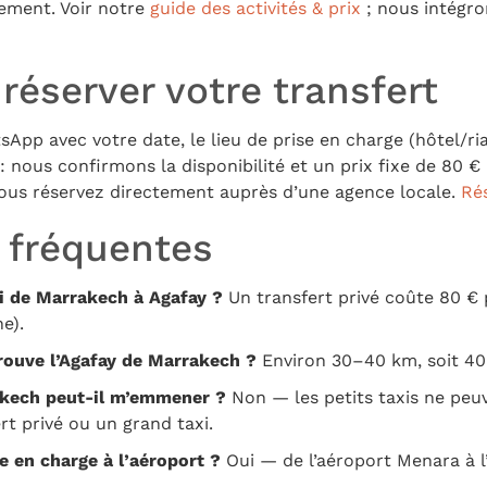
ement. Voir notre
guide des activités & prix
; nous intégron
éserver votre transfert
App avec votre date, le lieu de prise en charge (hôtel/ri
nous confirmons la disponibilité et un prix fixe de 80 € 
ous réservez directement auprès d’une agence locale.
Ré
 fréquentes
i de Marrakech à Agafay ?
Un transfert privé coûte 80 € 
e).
trouve l’Agafay de Marrakech ?
Environ 30–40 km, soit 40
akech peut-il m’emmener ?
Non — les petits taxis ne peuv
fert privé ou un grand taxi.
e en charge à l’aéroport ?
Oui — de l’aéroport Menara à l