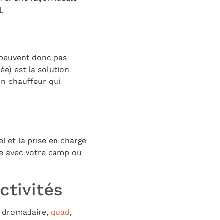
.
 peuvent donc pas
ée) est la solution
 un chauffeur qui
l et la prise en charge
re avec votre camp ou
ctivités
e dromadaire,
quad
,