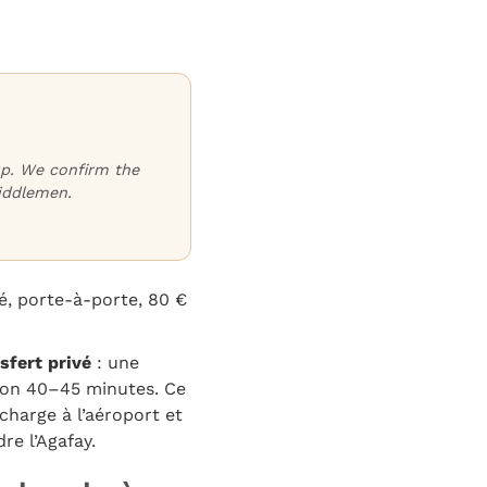
oup. We confirm the
iddlemen.
é, porte-à-porte, 80 €
sfert privé
: une
iron 40–45 minutes. Ce
 charge à l’aéroport et
re l’Agafay.