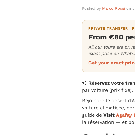
Posted by
Marco Rossi
on
J
PRIVATE TRANSFER · P
From €80 per
All our tours are priv
exact price on WhatsA
Get your exact pr
📲
Réservez votre tr
par voiture (prix fixe).
Rejoindre le désert d’
voiture climatisée, po
guide de
Visit
Agafay 
la réservation — et pou