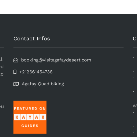
Contact Infos
C
l
booking@visitagafaydesert.com
ed
+212661454738
to
Agafay Quad biking
ou
W