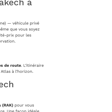
akech à
nne) — véhicule privé
e même que vous soyez
té-prix pour les
ervation.
s de route
. L’itinéraire
Atlas à l’horizon.
kech
a (RAK)
pour vous
ure. Une façon idéale