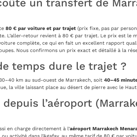
oûte un transfert de Marr
ûte
80 € par voiture et par trajet
(prix fixe, pas par perso
te. L’aller-retour revient à 80 € par trajet. Le prix est l
iture complète, ce qui en fait un excellent rapport quali
roupes. Nous confirmons un prix exact et détaillé à la rés
e temps dure le trajet ?
n 30–40 km au sud-ouest de Marrakech, soit
40–45 minute
ue, la ville laissant place au désert de pierre avec le Haut 
 depuis l’aéroport (Marra
si en charge directement à l’
aéroport Marrakech Menar
ou activité dans l’Agafay, au même tarif de 80 € par voit