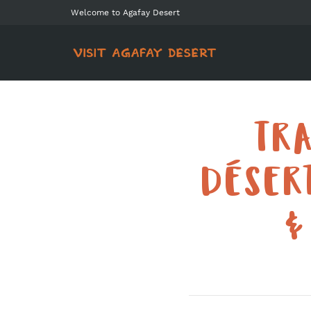
Welcome to Agafay Desert
TR
DÉSER
&