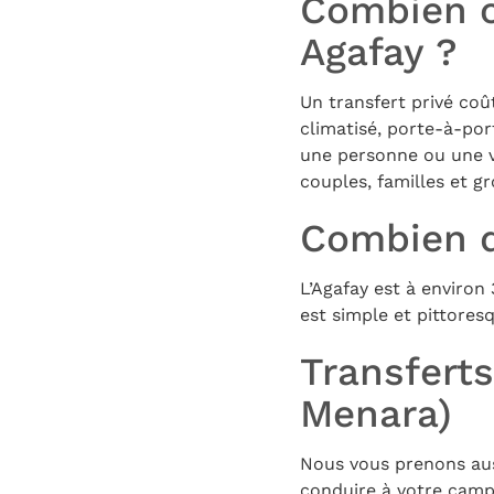
Combien c
Agafay ?
Un transfert privé co
climatisé, porte-à-por
une personne ou une vo
couples, familles et g
Combien d
L’Agafay est à enviro
est simple et pittoresq
Transferts
Menara)
Nous vous prenons aus
conduire à votre camp 