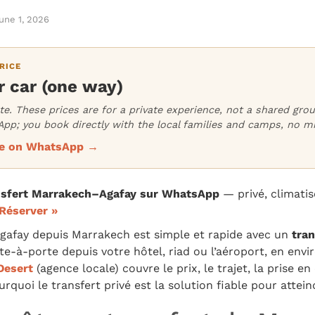
une 1, 2026
RICE
 car (one way)
ate. These prices are for a private experience, not a shared gr
pp; you book directly with the local families and camps, no m
ice on WhatsApp →
ansfert Marrakech–Agafay sur WhatsApp
— privé, climatis
Réserver »
Agafay depuis Marrakech est simple et rapide avec un
tran
rte-à-porte depuis votre hôtel, riad ou l’aéroport, en env
Desert
(agence locale) couvre le prix, le trajet, la prise en
rquoi le transfert privé est la solution fiable pour atteind