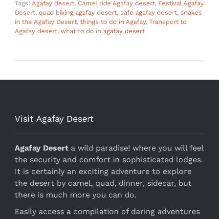
Tags:
Agafay desert
,
Camel ride Agafay desert
,
Festival Agafay
Desert
,
quad biking agafay desert
,
safe agafay desert
,
snakes
in the Agafay Desert
,
things to do in Agafay
,
Transport to
Agafay desert
,
what to do in agafay desert
Visit Agafay Desert
Agafay Desert
a wild paradise! where you will feel
the security and comfort in sophisticated lodges.
It is certainly an exciting adventure to explore
the desert by camel, quad, dinner, sidecar, but
there is much more you can do.
Easily access a compilation of daring adventures