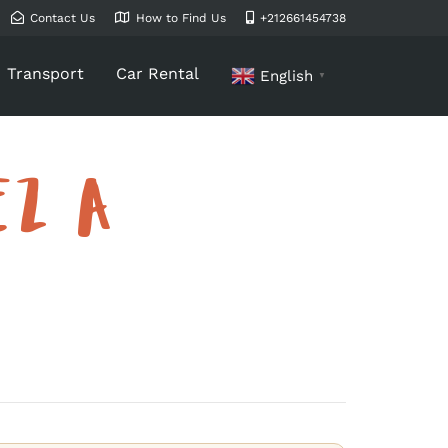
Contact Us
How to Find Us
+212661454738
Transport
Car Rental
English
▼
EZ A