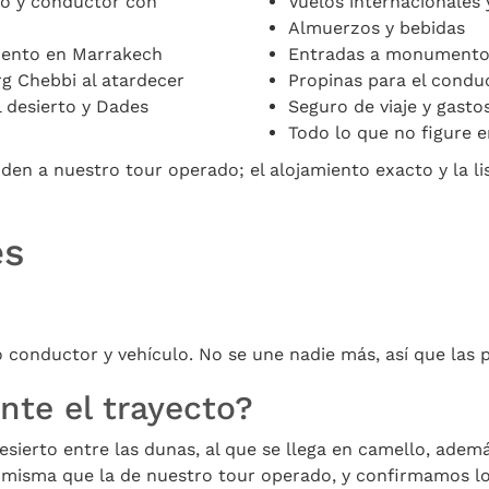
do y conductor con
Vuelos internacionales 
Almuerzos y bebidas
miento en Marrakech
Entradas a monumentos
g Chebbi al atardecer
Propinas para el conduc
 desierto y Dades
Seguro de viaje y gasto
Todo lo que no figure e
nden a nuestro tour operado; el alojamiento exacto y la l
es
io conductor y vehículo. No se une nadie más, así que las 
te el trayecto?
ierto entre las dunas, al que se llega en camello, adem
 misma que la de nuestro tour operado, y confirmamos los