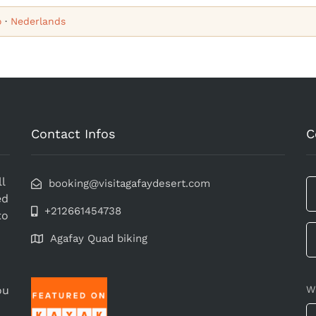
o
·
Nederlands
Contact Infos
C
l
booking@visitagafaydesert.com
ed
+212661454738
to
Agafay Quad biking
ou
W