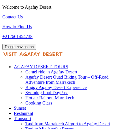
Welcome to Agafay Desert
Contact Us
How to Find Us
+212661454738
Toggle navigation
AGAFAY DESERT TOURS
Camel ride in Agafay Desert
Agafay Desert Quad Biking Tour – Off-Road
Adventure from Marrakech
Buggy Agafay Desert Experience
Swiming Pool DayPass
Hot air Balloon Marrakech
Cooking Class
Sunset
Restaurant
Transport
Taxi from Marrakech Airport to Agafay Desert
Taxi to Mia Agafay Resort