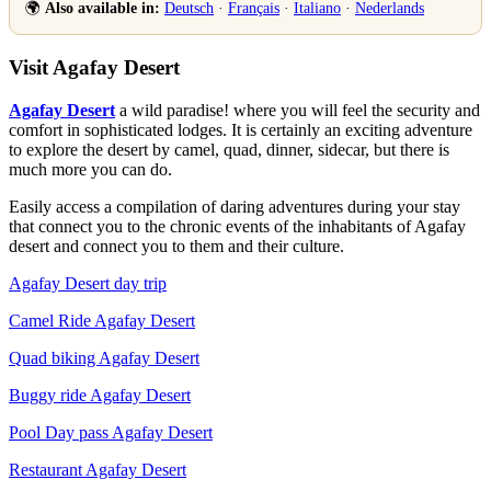
🌍
Also available in:
Deutsch
·
Français
·
Italiano
·
Nederlands
Visit Agafay Desert
Agafay Desert
a wild paradise! where you will feel the security and
comfort in sophisticated lodges. It is certainly an exciting adventure
to explore the desert by camel, quad, dinner, sidecar, but there is
much more you can do.
Easily access a compilation of daring adventures during your stay
that connect you to the chronic events of the inhabitants of Agafay
desert and connect you to them and their culture.
Agafay Desert day trip
Camel Ride Agafay Desert
Quad biking Agafay Desert
Buggy ride Agafay Desert
Pool Day pass Agafay Desert
Restaurant Agafay Desert